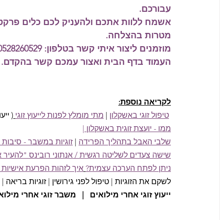
עבורכם.
אשמח ללוות אתכם ולהעניק לכם כלים פרקטיי
מטרות בהצלחה.
מוזמנים ליצור איתי קשר בטלפון: 0528260529 או למלא את 
העמוד בדף הבית ואצור עמכם קשר בהקדם.
לקריאה נוספת:
טיפול זוגי באשקלון
 |
מתי מומלץ לפנות לייעוץ זוגי
( ייע
ממו - יועצת זוגית באשקלון |
שלבי האבל בתהליך הפרידה
 |
זוגיות במשבר - סיבות ו
שישה צעדים לשליטה רגשית / אנתוני רובינס "להעיר את 
ניתן לפתח הערכה עצמית?
איך לזהות הפרעת אישיות נ
לשקם את הזוגיות | טיפול לפני גירושין | זוגיות בריאה | ש
ייעוץ זוגי אחרי מילואים   |   משבר זוגי אחרי מילואי