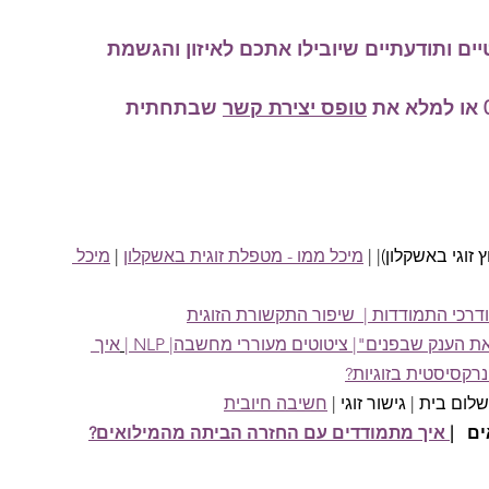
ם ותודעתיים שיובילו אתכם לאיזון והגשמת 
טופס יצירת קשר
 שבתחתית 
וץ זוגי באשקלון)| |
מיכל ממו - מטפלת זוגית באשקלון
 |
מיכל 
דרכי התמודדות | 
 שיפור התקשורת הזוגית
הענק שבפנים"| ציטוטים מעוררי מחשבה| NLP |
איך 
רקסיסטית בזוגיות?
לום בית | גישור זוגי |
חשיבה חיובית
ם   |
 איך מתמודדים עם החזרה הביתה מהמילואים?