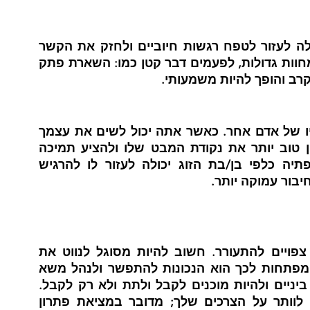
הבעת הערכה והכרת תודה לבן/בת הזוג יכולה לעזור לטפח רגשות חיוביים ולחזק את הקשר 
שלכם.   גילוי הערכה לא חייב להיות כרוך במחוות גדולות, לפעמים דבר קטן כמו: השארת פתק 
רב והופך להיות משמעותי.  
אמפתיה היא היכולת להבין ולשתף ברגשותיו של אדם אחר. כאשר אתה יכול לשים את עצמך 
בנעליו של בן הזוג שלך, אתה מסוגל להבין טוב יותר את נקודת המבט שלו ולהציע תמיכה 
מתאימה בעת הצורך.  הפגנת הבנה ואמפתיה כלפי בן/בת הזוג יכולה לעזור לו להרגיש 
יבור עמוקה יותר.
בכל מערכת יחסים, סכסוכים ואי הסכמות צפויים להתעורר. חשוב להיות מסוגל לנווט את 
האתגרים הללו בצורה בריאה ובונה. אחד המפתחות לכך הוא הנכונות להתפשר ולנהל משא 
ומתן. זה אומר להיות פתוחים למציאת דרך ביניים ולהיות מוכנים לקבל ולתת ולא רק לקבל.  
חשוב לזכור שפשרה אין פירושה לוותר או לוותר על הצרכים שלך; מדובר במציאת פתרון 