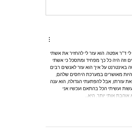
קטים בצורה
איך מתמודדים עם החזרה
ריך המלא
הביתה מהמילואים?
לי ד"ר אפטה. הוא עזר לי להחזיר את אשתי 
עזרת כישוף האהבה והקסם שלו. אני נשוי כבר 10 שנים וזה היה כל כך מפחיד ומתסכל כי אשתי 
 באינטרנט על איך הוא עזר לאנשים רבים 
היות מאושרים במערכת היחסים שלהם, 
את עזרתו, אבל להפתעתי הגדולה, הוא ענה 
לעשות ועשיתי הכל בהתאם ועכשיו אני 
אוהבת אותי יותר. היא…