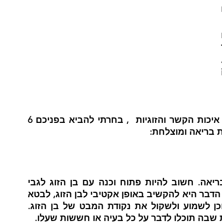
זוגות אחרים סובלים מזוגיות שבה הם חווים 
מה הם רכיבי “המתכון” לזוגיות מאושרת, כזו 
המאפשרת לבני זוג לצמוח ולהתפתח בתוך 
הקשר, להרגיש בו בטוחים, נאהבים, 
מחוזרים, אך גם כמי שרוצים לתת ולהעניק 
בין הרכיבים הרבים והשונים שמשפיעים על איכות הקשר והזוגיות  , בחרתי להביא בפניכם 6 
ת בריאה ומוצלחת:
תקשורת טובה חיונית לכל מערכת יחסים בריאה. חשוב להיות פתוח וכנה עם בן הזוג לגבי 
המחשבות, הרגשות והצרכים שלך. משמעות הדבר היא להקשיב באופן אקטיבי לבן הזוג, לבטא 
את עצמך בצורה ברורה ומכבדת, ולהיות מוכן לשמוע ולשקול את נקודת המבט של בן הזוג. 
 שבה תוכלו לדבר על כל בעיה או חששות שעלו.