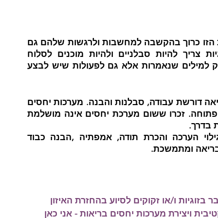
 מתן יחס מכבד , מתחשב ואדיב כלפי בן/בת הזו כרוך בהקשבה למחשבות ולרגשות שלהם גם 
אם לפעמים אנחנו מתנגדים אליהם. בזוגיות צריך להיות סבלניים ולהיות מוכנים לסלוח 
כשצריך. גילוי כבוד והתחשבות אינו קשור רק למילים שנאמרות אלא גם לפעולות שיש לבצע 
לסיכום, בנייה ותחזוק  של מערכת יחסים בריאה דורשת עבודה, סבלנות והבנה. מערכות יחסים 
טובות בנויות על אמון, כבוד הדדי ותקשורת פתוחה. זכרו ששום מערכת יחסים אינה מושלמת 
 בדרך. 
על ידי נכונות לתקשר בפתיחות ובכנות, גילוי הערכה והכרת תודה, אמפתיה ,הבנה כבוד 
 בריאה ומתמשכת.
בזוגיות ו/או זקוקים לסיוע בהחזרת האיזון 
בית ויצירת מערכות יחסים בריאות - אני כאן 