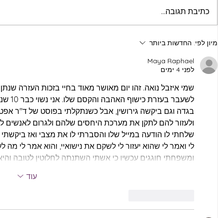
דייט זוגי בסלון
כתיבת תגובה...
פתרון קונפלי
מיון לפי:
החדשות ביותר
בריאה: המד
Maya Raphael
לפני 4 ימים
שמי איזבל נואה. זהו יום מאושר מאוד בחיי בזכות העזרה שנתן 
לשעבר ב
בגדה וגם ביקשה גירושין, אבל כשנתקלתי בפוסט של ד"ר אפטה
ולעזור להם לתקן את מערכת היחסים שלהם ולגרום לאנשים ל
שלחתי לו הודעה במייל שלו והסברתי לו את מצבי ואז ביקשתי 
לי ואמר לי שהוא יעזור לי לשקם את נישואיי, והוא אמר לי מה 
ומשפחתי חוגגים עכשיו כי אשתי השתנתה לחלוטין לטובה והיא 
עוד
לייק
להשיב