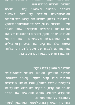
פחדים וחרדות במידה ויש.
במהלך מפגשי האימון עמי נוצרת
אינטראקציה וחיבור על מנת לאפשר
למתבגר לבחון מחדש את עצמו מול תחומי
חייו – חברתי, רגשי, לימודי ומשפחתי ולאמץ
התנהגויות והרגלים שיקדמו אותו לעבר
מטרות. יתרה מכך, הכלים והתובנות אליהם
מגיע המתבגר/ת מעצימים את הדימוי
העצמי שלו, מחזקים את הביטחון ומובילים
אותו/אותה לצעוד על מסלול נכון להצלחה
והתמודדות עם עצמו ועם הסביבה.
תהליך האימון לבני נוער:
תהליך האימון האישי בניגוד ל"טיפולים"
אחרים הינו קצר מועד (כ-10 מפגשים,
לפעמים אפילו פחות), שבו אנחנו מגדירים
מטרה ממוקדת, בודקים מה מונע מהנער או
מהנערה להשיג אותה ומוצאים את הדרך
להתגבר על המחסומים.
בתהליך האימון בונה לעצמו המתאמן "עמוד