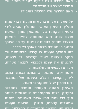
האם הילדה שלנו יודעת לעבור ממצב של
תסכול למצב של הצלחה?
האם הילד/ה שלי הולכ/ת לאיבוד?
על שאלות אלו ורבות אחרות עונה בדייקנות
תהליך האימון האישי. התהליך מביא לידי
ביטוי חוזקותיו של המתאמן מתוך תפיסת
עולם לפיה הוא המומחה לחייו. המאמן
שלצדו מסייע בהכוונה וניווט על פי הצורך
ותומך בו תמיכה מלאה לאורך כל הדרך.
זהו תהליך מעצים בו ערכיו הבסיסיים של
הנער יוצאים לאור ועוזרים לו לצמוח,
להגשים את עצמו ולמצוא לעצמו מטרות,
ויעדים ולממש את חלומותיו.
אימון אישי מתמקד בהכוונה נכונה ובונה,
ליווי, הקשבה, הכלה והעצמה של המתבגר
הנו פתרון יעיל ואפקטיבי מאוד.
האימון מהווה מעטפת תומכת למתבגר
ומעניק כלים אפקטיביים ושימושיים ביותר
תוך כדי גיוס המשאבים האישיים, פיתוח
מסוגלות עצמית, חיזוק הדימוי העצמי
והביטחון העצמי והתמודדות בהצלחה עם