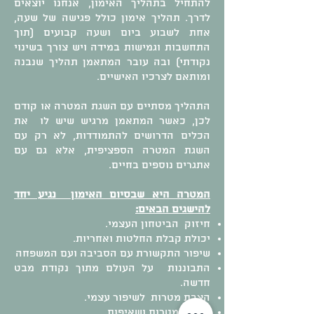
להתחיל בתהליך האימון, אנחנו יוצאים
לדרך. תהליך אימון כולל פגישה של שעה,
אחת לשבוע ביום ושעה קבועים (תוך
התחשבות וגמישות במידה ויש צורך בשינוי
נקודתי) ובה עובר המתאמן תהליך שנבנה
ומותאם לצרכיו האישיים.
התהליך מסתיים עם השגת המטרה או קודם
לכן, כאשר המתאמן מרגיש שיש לו את
הכלים הדרושים להתמודדות, לא רק עם
השגת המטרה הספציפית, אלא גם עם
אתגרים נוספים בחיים.
המטרה היא שבסיום האימון נגיע יחד
להישגים הבאים:
חיזוק הביטחון העצמי.
יכולת קבלת החלטות ואחריות.
שיפור התקשורת עם הסביבה ועם המשפחה
התבוננות על העולם מתוך נקודת מבט
חדשה.
הצבת מטרות לשיפור עצמי.
מימוש מטרות ושאיפות.