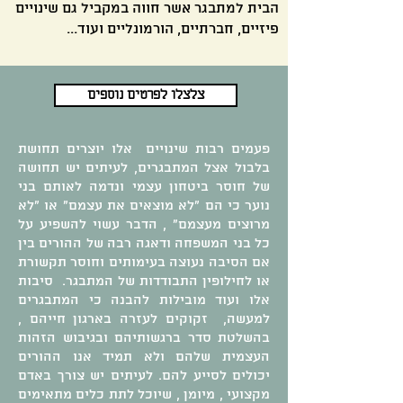
הבית למתבגר אשר חווה במקביל גם שינויים
פיזיים, חברתיים, הורמונליים ועוד...
צלצלו לפרטים נוספים
פעמים רבות שינויים אלו יוצרים תחושת
בלבול אצל המתבגרים, לעיתים יש תחושה
של חוסר ביטחון עצמי ונדמה לאותם בני
נוער כי הם “לא מוצאים את עצמם” או “לא
מרוצים מעצמם” , הדבר עשוי להשפיע על
כל בני המשפחה ודאגה רבה של ההורים בין
אם הסיבה נעוצה בעימותים וחוסר תקשורת
או לחילופין התבודדות של המתבגר. סיבות
אלו ועוד מובילות להבנה כי המתבגרים
למעשה, זקוקים לעזרה בארגון חייהם ,
בהשלטת סדר ברגשותיהם ובגיבוש הזהות
העצמית שלהם ולא תמיד אנו ההורים
יכולים לסייע להם. לעיתים יש צורך באדם
מקצועי , מיומן , שיוכל לתת כלים מתאימים