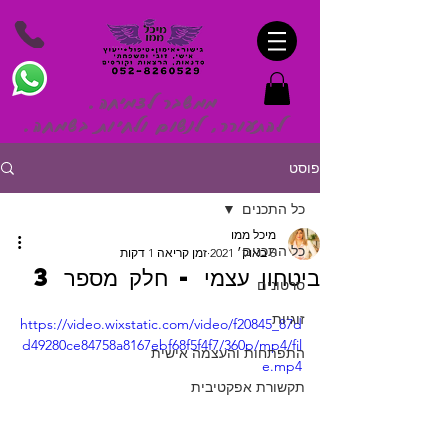
ממשבר לצמיחה.
להתעורר, לנשום ולחיות בשמח
ה.
פוסט
כל התכנים
מיכל ממו
כל התכנים
6 באוק׳ 2021
זמן קריאה 1 דקות
ביטחון עצמי - חלק מספר 3
סרטונים
זוגיות
https://video.wixstatic.com/video/f20845_87d
d49280ce84758a8167ebf68f5f4f7/360p/mp4/fil
התפתחות והעצמה אישית
e.mp4
תקשורת אפקטיבית