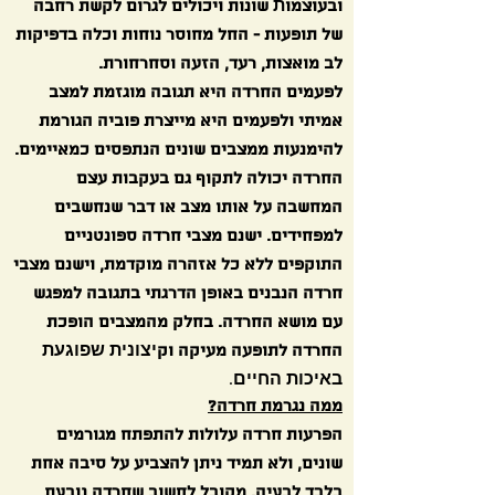
ת
ובעוצמו
שונות ויכולים לגרום לקשת רחבה
של תופעות - החל מחוסר נוחות וכלה בדפיקות
לב מואצות, רעד, הזעה וסחרחורת.
לפעמים החרדה היא תגובה מוגזמת למצב
אמיתי ולפעמים היא מייצרת פוביה הגורמת
להימנעות ממצבים שונים הנתפסים כמאיימים.
החרדה יכולה לתקוף גם בעקבות עצם
המחשבה על אותו מצב או דבר שנחשבים
למפחידים. ישנם מצבי חרדה ספונטניים
התוקפים ללא כל אזהרה מוקדמת, וישנם מצבי
חרדה הנבנים באופן הדרגתי בתגובה למפגש
עם מושא החרדה. בחלק מהמצבים הופכת
יצונית שפוגעת
החרדה לתופעה מעיקה וק
באיכות החיים.
ממה נגרמת חרדה?
הפרעות חרדה עלולות להתפתח מגורמים
שונים, ולא תמיד ניתן להצביע על סיבה אחת
בלבד לבעיה. מקובל לחשוב שחרדה נובעת