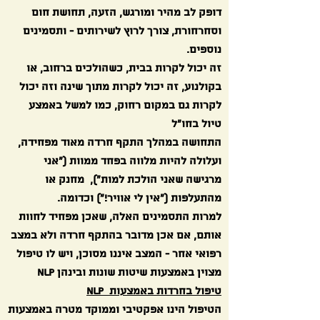
דופק לב מהיר ומורגש, הזעה, תחושת חום
וסחרחורת, צורך לרוץ לשירותים - ותסמינים
נוספים.
זה יכול לקרות בבית, כשהולכים ברחוב, או
בקולנוע, זה יכול לקרות מתוך שינה וזה יכול
לקרות גם במקום רחוק, כמו למשל באמצע
טיול בחו"ל
התחושה במהלך התקף חרדה מאוד מפחידה,
ועלולה להיות מלווה בפחד ממוות ("אני
מרגישה שאני הולכת למות"), מחנק או
מהתעלפות ("אין לי אוויר!") וכדומה.
למרות התסמינים האלה, שאכן מפחיד לחוות
אותם, אם אכן מדובר בהתקף חרדה ולא במצב
רפואי אחר - המצב איננו מסוכן, ויש לו טיפול
מצוין באמצעות שיטות שונות ובינהן NLP
טיפול בחרדות באמצעות
NLP
הטיפול הינו אפקטיבי וממוקד מטרה באמצעות