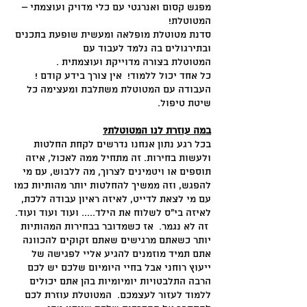
מפגש קסום ואנרגטי עם כלי מדויק ועוצמתי –
המטוטלת!
סדנת מטוטלת מופלאה ומעשית שופעת בתכנים
ובתירגולים בה נלמד לעבוד עם
המטוטלת בצורה מדוייקת ועוצמתית .
כל אחד יכול ללמוד! אין צורך בידע קודם !
העבודה עם המטוטלת משתלבת ומעצימה כל
שיטת טיפול.
במה עוזרת לנו המטוטלת?
בכל רגע נתון אנחנו נדרשים לקחת החלטות
ולעשות בחירות. זה מתחיל ממה לאכול, איזה
תוספים או ויטמינים לצרוך, מה ללבוש, עם מי
להפגש, וזה ממשיך להחלטות יותר מהותיות כמו
עם מי לצאת לדייט, לאיזה ראיון עבודה ללכת,
לאיזה בי"ס לשלוח את הילד..... ועוד ועוד ועוד.
זה לא נגמר. אז כשמדובר בבחירות המהותיות
יותר כשאתם מרגישים שאתם זקוקים להכוונה
אתם תמיד מוזמנים להגיע אליי לפגישה של
ייעוץ רוחני אבל בחיי היומיום שלכם יש לכם
הרבה התלבטויות יומיומיות בהן אתם יכולים
ללמוד לעזור לעצמכם. המטוטלת עוזרת לכם