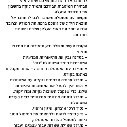
להתחבר אל ההדרכות שלכם שיודע מהי
הבחירה המיטבית עבורכם ותמיד לוקח בחשבון
את טובתכם הנעלה.
תקשור עם מטוטלת מאפשר לכם להתחבר אל
חוכמת הידע של גופכם ברמת תת המודע וברובד
הגבוה יותר עם האני העליון שלכם וישויות
רוחניות.
הקורס מעשי ומשלב ידע תיאורטי עם תירגול
חוויתי:
♥ בסדנה נבין את התיאוריות המדעיות
המסבירות כיצד המטוטלת “זזה”.
♥ נתיידד עם המטוטלת החדשה – אותה מקבלים
במתנה בקורס.
♥ נתרגל עבודה מדוייקת ונקייה עם המטוטלת.
♥ נלמד איך לנטרל את המחשבות האישיות
שלנו, כדי שנקבל תשובות נקיות ומדוייקות.
♥ נתרגל ונחווה איזונים אנרגטיים רבים בעזרת
המטוטלת.
♥ נכיר דרכי איבחון, איזון וריפוי.
♥ נדע כיצד לזהות ולהתאים את הטיפול הטוב
ביותר למטופל בעזרת המטוטלת,
♥ נתרגל שאילת שאלות עבור עצמינו ועבור