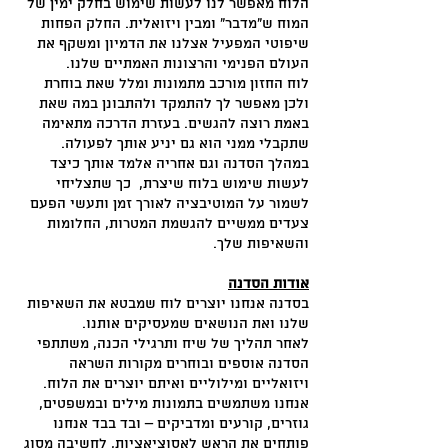
הלוח מאפשר לנו לעשות שימוש בחלק ימין של
המוח ש"מדבר" ומבין ויזואלית. החלק הפחות
שיפוטי המפעיל אצלנו את הדמיון ומשקף את
העולם הפנימי והרצונות האמתיים שלנו.
לוח החזון מורכב מתמונות ומלל שאת בוחרת
ולכן מאפשר לך להתמקד ולהתבונן במה שאת
באמת רוצה להגשים. בעזרת הדרכה מתאימה
שתקבלי ממני הוא גם יניע אותך לפעולה.
במהלך הסדנה וגם אחריה אלמד אותך כיצד
לעשות שימוש בלוח שיצרת, כך שתצליחי
לשמור על המוטיבציה לאורך זמן ותעשי הפעם
צעדים ממשיים להגשמת המטרות, החלומות
והשאיפות שלך.
אודות הסדנה
בסדנה אנחנו יוצרים לוח שמבטא את השאיפות
שלנו ואת הנושאים שמעסיקים אותנו.
לאחר תהליך של שיח ותרגילי הכנה, משתתפי
הסדנה אוספים ובוחרים מקורות השראה
ויזואליים ומילוליים ואיתם יוצרים את הלוח.
אנחנו משתמשים בתמונות מילים ובמשפטים,
גוזרים, קורעים ומדביקים – ובד בבד אנחנו
פותחים את הראש לאסוציאציות, לחשיבה מסוג