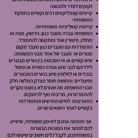
זקוקים לסדר ולהכוונה
קיימים קונפליקטים רבים וקשיים בתפקוד
המשפחתי
קיימות קואליציות משפחתיות.
​המשפחה עברה משבר כגון: גירושין, מוות או
מחלה, פיטורין ועוד ומתקשה להתמודד.
התמודדות עם מעברים כגון מעבר מקום
מגורים או מעבר של אחד מבני המשפחה.
שיש קשיים או אי הסכמות בין הורים מבוגרים
לילדיהם לגבי סיוע ועזרה כספית או טיפול
בנכדים או לחלופין סיוע בהורים המבוגרים
וסיעודיים ותחושת חוסר הצדק המלווה חלק
מבני המשפחה מה שגורם לא במעט מקרים
להתמרמרות, מריבות ואף לניתוקים.
התארגנות לחיים החדשים והתמודדות
בקשיים לאחר נישואים שניים.
אני מזמינה אתכם לאימון משפחתי, שיסייע
לכם לפתור את הסוגיות הבוערות
במשפחתכם, לקבל כלים חשובים שיעשו לכם