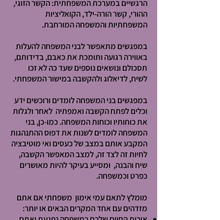
הרגשיים במערכת המשפחתית: הקשר הזוגי,
ההורי, קשר הורה-ילד, הקואליציות
המשפחתיות והמשפחה המורחבת.
במפגשים מתאפשר לבני המשפחה להעלות
באווירה רגועה ותומכת את כאבם, בדידותם,
תסכולם ונושאים נוספים שעד כה לא זכו
לשיח, לדיאלוג ולהקשבה במישור המשפחתי.
במפגשים בני המשפחה לומדים ורוכשים ידע
וכלים לפתח הקשבה ואמפתיה לאחר ולגלות
את כוחותיו וכוחות המשפחה. כמו-כן, בני
המשפחה לומדים לשנות את דפוס ההתנהגות
המקבע אותם במצב של כעסים ואי מוטיבציה
לחיות זה לצד זה, למצב המאפשר הקשבה,
שיח והבנה, ומסייע בעיקר להיות מאושרים
כפרט וכמשפחה.
מומלץ לתאם עמי אימון משפחתי אם אתם
מזדהים עם אחד המקרים הבאים או יותר:
איכות החיים שלכם כמשפחה נפגעת ואתם