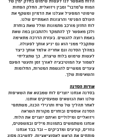
הלוח מאפשר לנו לעשות שימוש בחלק ימין של
המוח ש"מדבר" ומבין ויזואלית. החלק הפחות
שיפוטי המפעיל אצלנו את הדמיון ומשקף את
העולם הפנימי והרצונות האמתיים שלנו.
לוח החזון מורכב מתמונות ומלל שאת בוחרת
ולכן מאפשר לך להתמקד ולהתבונן במה שאת
באמת רוצה להגשים. בעזרת הדרכה מתאימה
שתקבלי ממני הוא גם יניע אותך לפעולה.
במהלך הסדנה וגם אחריה אלמד אותך כיצד
לעשות שימוש בלוח שיצרת, כך שתצליחי
לשמור על המוטיבציה לאורך זמן ותעשי הפעם
צעדים ממשיים להגשמת המטרות, החלומות
והשאיפות שלך.
אודות הסדנה
בסדנה אנחנו יוצרים לוח שמבטא את השאיפות
שלנו ואת הנושאים שמעסיקים אותנו.
לאחר תהליך של שיח ותרגילי הכנה, משתתפי
הסדנה אוספים ובוחרים מקורות השראה
ויזואליים ומילוליים ואיתם יוצרים את הלוח.
אנחנו משתמשים בתמונות מילים ובמשפטים,
גוזרים, קורעים ומדביקים – ובד בבד אנחנו
פותחים את הראש לאסוציאציות, לחשיבה מסוג