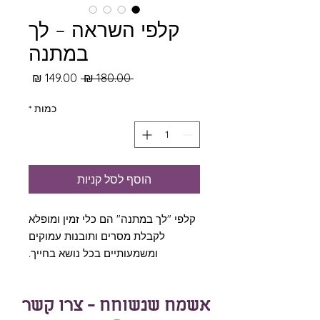
קלפי השראה – לך
במתנה
מחיר
מחיר
 ‏180.00 ‏₪ 
רגיל
מבצע
כמות
*
הוסף לסל קניות
קלפי "לך במתנה" הם כלי זמין ומופלא
לקבלת מסרים ותובנות עמוקים
ומשמעותיים בכל נושא בחייך.
בכל אחד מ 45 הקלפים מתקבלת
במתנה השראה להנעה ויצירה,
אשמח שנשוחח - צרו קשר
התפתחות וצמיחה ומסר להעצמה