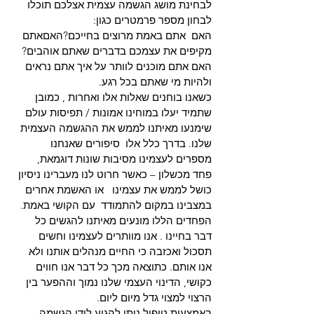
לבחינת מושג הגשמה עצמית אצלכם תוכלו 
לבחון מספר פרמטרים כגון:
האם  אתם באמת מרוצים בחייכם?האםאתם 
מקיפים את עצמכם בדברים שאתם אוהבים?
האם אתם מוכנים לוותר על איך אתם נראים 
ולהיות מי שאתם בכל רגע.
כשאנו בוחנים שאלות אלו ואחרות , כמובן 
שתמיד יעלו במוחינו אמונות / תפיסות עולם 
שימנעו מאיתנו לממש את ההגשמה העצמית 
שלנו. בדרך כלל אלו  סיפורים שאנחנו 
מספרים לעצמינו מסיבות שונות דוגמאת,  
פחד מכשלון – כאשר חרוט לנו מעברינו ניסיון 
כושל לממש את עצמינו   או האשמת אחרים 
במצבינו במקום להתמודד  עם הקושי באמת.
הפחדים הללו מונעים מאיתנו להגשים כל 
דבר בחיינו . אנו מוותרים לעצמינו וחשים 
תסכול ואכזבה כי החיים מנהלים אותנו ולא 
אנו אותם. כתוצאה מכך כל דבר אנו חווים 
כקושי, הדינוי העצמי שלנו נמוך וההפער בין 
הרצוי למצוי גדל מיום ליום.
באמצעות טיפול ניתן להגיע לידי הגשמה 