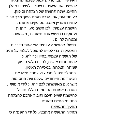
האידיאלי שבו מרגיש עמוק פנימה שהצליח 
להגשים את השאיפות שהציב לעצמו במהלך 
החיים, ישנה תחושה של הצלחה וסיפוק. 
לעומת זאת, אם  הנכם חשים הפוך מכך סביר 
להניח שעדיין אינכם מסופקים מהשגת  
הגשמה עצמית  ולכן חשים מעין ריקנות 
ועסוקים בחיפוש אחר תשובות , משמעות  
ומטרות לחיים .
 טיפול  להגשמה עצמית הוא אחת הדרכים 
המספקות  כדי לסייע למטופל לעלות על נתיב 
של הגשמה עצמית בחייו וכך להגיע  
להתפתחות אישית, לחיים מלאי סיפוק, 
שמחה והצלחה. במסגרת האימון,
 במהלך טיפול  מרגש ועוצמתי  תזהו את 
הכישרונות הייחודיים שלכם ואת החסימות 
אשר אינן מאפשרות לכם להגיע לידי מימוש  , 
הסרת האמונות החוסמות הללו  תוביל 
להגשמת שאיפותיכם ותוביל אתכם להצלחה 
בתחומי החיים השונים. 
תהליך ההגשמה
תהליך ההגשמה מתבצע על ידי ההפנמה כי 