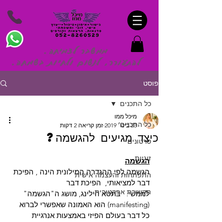
ממשבר לצמיחה.
להתעורר, לנשום ולחיות בשמח
ה.
פוסט
כל התכנים
מיכל ממו
כל התכנים
23 בינו׳ 2019
זמן קריאה 2 דקות
כיצד מגיעים להגשמה?
סרטונים
זוגיות
הגשמה
הגשמה,לפי ההגדרה המילונית הינה , הפיכת 
התפתחות והעצמה אישית
דבר למציאותי,  הפיכת דבר
תקשורת אפקטיבית
לממשי.   בתטא הילינג, מושג ה"הגשמה" 
(manifesting) הוא האמונה שאפשרי לברוא 
כל דבר בעולם הפיזי באמצעות אנרגיית 