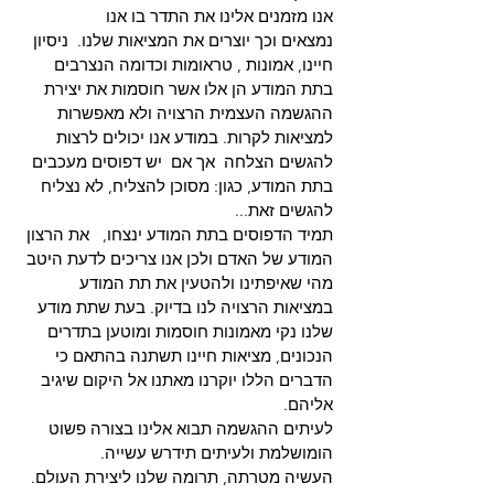
אנו מזמנים אלינו את התדר בו אנו
נמצאים וכך יוצרים את המציאות שלנו.  ניסיון 
חיינו, אמונות , טראומות וכדומה הנצרבים  
בתת המודע הן אלו אשר חוסמות את יצירת 
ההגשמה העצמית הרצויה ולא מאפשרות 
למציאות לקרות. במודע אנו יכולים לרצות 
להגשים הצלחה  אך אם  יש דפוסים מעכבים 
בתת המודע, כגון: מסוכן להצליח, לא נצליח 
להגשים זאת...
תמיד הדפוסים בתת המודע ינצחו,   את הרצון 
המודע של האדם ולכן אנו צריכים לדעת היטב 
מהי שאיפתינו ולהטעין את תת המודע 
במציאות הרצויה לנו בדיוק. בעת שתת מודע 
שלנו נקי מאמונות חוסמות ומוטען בתדרים 
הנכונים, מציאות חיינו תשתנה בהתאם כי 
הדברים הללו יוקרנו מאתנו אל היקום שיגיב 
אליהם.
לעיתים ההגשמה תבוא אלינו בצורה פשוט 
הומושלמת ולעיתים תידרש עשייה.
העשיה מטרתה, תרומה שלנו ליצירת העולם.